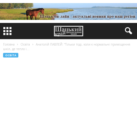
Головна
Освіта
Анатолій ПАВЛЕЙ: “Тільки тоді, коли є нормальні приміщення
шкіл, де тепло і...
ОСВІТА