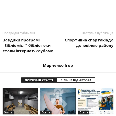
Попередні публікації
Наступна публікація
Завдяки програмі
Спортивна спартакіада
“Бібліоміст” бібліотеки
до ювілею району
стали інтернет-клубами
Марченко Ігор
ПОВ'ЯЗАНІ СТАТТІ
БІЛЬШЕ ВІД АВТОРА
Освіта
Освіта
Освіта