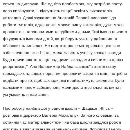
ються на дитсадки. Ще однією проб­лемою, яку потрібно пос­ту­
пово вирішувати, – відсут­ність вищої освіти у вихо­ва­телів
дитсадків. Деякі заува­ження Анатолій Павлей вис­ловив і до
роботи вчителів, адже деякі, маючи вищу ка­тегорію, дуже мало
пра­цю­ють з талановитими та здіб­ними дітьми, їхні імена нечасто
фі­гу­рують з іменами дітей, котрі беруть учать у районних та
обласних олім­піадах. Не надто хороше мате­ріально-технічне
забез­печен­ня шкіл І-ІІ ст., мала кількість учнів у класах завжди
буде причиною того, що над ци­ми закладами висітиме за­гроза
реорганізації. Але Воло­димир Найда зас­покоїв вчите­льську
громад­ськість, адже, перш ніж проводити закриття шкіл, пот­рібно
подбати про те, щоб зак­лади, які прийма­ти­муть школярів, були
на­леж­ним чи­ном забезпечені, мали дос­та­т­ньо класних кім­нат,
усі умо­ви для навчання.
Про роботу найбільшої у районі школи – Шацької І-ІІІ ст. –
розповів її директор Валерій Михальчук. За його словами, за
останній час матеріально-технічна база школи завдяки роботі
усіх рівнів влади заз­нала кардинальних змін. До­будова І черги