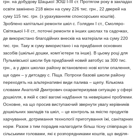
грн. на добудову Шацької ЗОШ І-ІІІ ст. Протягом року в закладах
освіти замінено 218 вікон на суму 226 тис. грн., 22 дверей на
суму 115 тис. грн. (з ура­хуванням спонсорських кош­тів).
Зроблено капітальні ре­монти шкіл с. Голядин І ст., Смоляро-
Світязької І-ІІ ст., поточні ремонти в інших шко­лах та садочках,
де вико­рис­тано благодійних внесків на матеріали на суму 220
тис. грн. Таку ж суму використано і на придбання основних
засобів (шкільні дошки, комп’ютери та інше). В цьому році для
Пу­льмівської школи був прид­баний новий автобус за 300 тис.
грн., а у двох школах ра­йону встановлено нові котли опалення,
ще один – у дит­садку с. Піща. Потрохи базовіі школи району
переходять на альтернативні види палива – щепу. Кількома
словами Ана­толій Дмитрович охарак­тери­зував ситуацію у сфері
дош­кілля, в якій є свої вагомі над­бання та невирішені проб­ле­ми.
Основне, на що просив ви­с­тупаючий звернути увагу ке­рівників
дошкільних закладів та шкіл, – це контроль за якіс­тю продуктів
харчування, дот­ри­мання технології приготу­ван­ня їжі, санітарних
норм. Ра­зом з тим порадив налагодити більш тісну співпрацю із
сіль­ськими головами, які є розпо­рядни­ками коштів, що виді­ля­