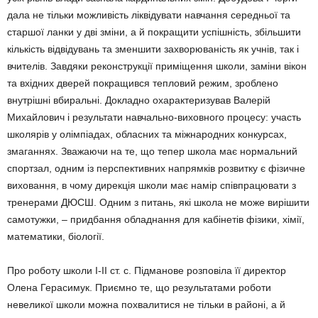
дала не тільки можливість ліквідувати нав­чання середньої та
старшої ланки у дві зміни, а й пок­ра­щити успішність, збільшити
кількість відвідувань та змен­шити захворюваність як учнів, так і
вчителів. Завдяки рекон­струкції приміщення школи, заміни вікон
та вхідних дверей покращився тепловий режим, зроблено
внутрішні вбиральні. Докладно охарактеризував Валерій
Михайлович і ре­зуль­тати навчально-виховного про­цесу: участь
школярів у олім­піадах, обласних та міжна­род­них конкурсах,
змаганнях. Зва­жаючи на те, що тепер шко­ла має нормальний
спортзал, одним із перспективних нап­рямків розвитку є фізичне
виховання, в чому дирекція шко­ли має намір спів­працю­вати з
тренерами ДЮСШ. Одним з питань, які школа не може вирішити
самотужки, – придбання обладнання для кабінетів фізики, хімії,
мате­матики, біології.
Про роботу школи І-ІІ ст. с. Підманове розповіла її ди­ректор
Олена Герасимук. При­ємно те, що результатами ро­боти
невеликої школи можна похвалитися не тільки в ра­йоні, а й