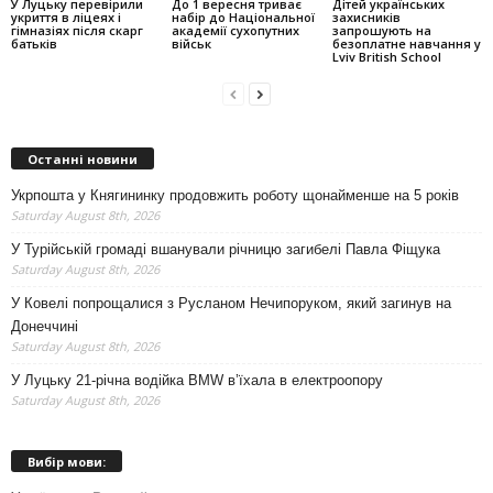
У Луцьку перевірили
До 1 вересня триває
Дітей українських
укриття в ліцеях і
набір до Національної
захисників
гімназіях після скарг
академії сухопутних
запрошують на
батьків
військ
безоплатне навчання у
Lviv British School
Останні новини
Укрпошта у Княгининку продовжить роботу щонайменше на 5 років
Saturday August 8th, 2026
У Турійській громаді вшанували річницю загибелі Павла Фіщука
Saturday August 8th, 2026
У Ковелі попрощалися з Русланом Нечипоруком, який загинув на
Донеччині
Saturday August 8th, 2026
У Луцьку 21-річна водійка BMW в’їхала в електроопору
Saturday August 8th, 2026
Вибір мови: