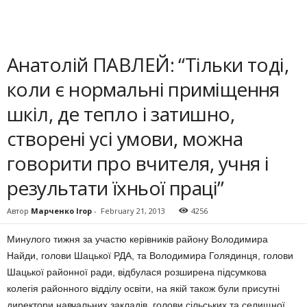
Анатолій ПАВЛЕЙ: “Тільки тоді,
коли є нормальні приміщення
шкіл, де тепло і затишно,
створені усі умови, можна
говорити про вчителя, учня і
результати їхньої праці”
Автор
Марченко Ігор
-
February 21, 2013
4256
Минулого тижня за участю керівників району Володимира
Найди, голови Шацької РДА, та Володимира Голядинця, голо­ви
Шацької районної ради, відбулася розширена підсум­кова
колегія районного відділу освіти, на якій також були при­сутні
директори навчальних закладів, голови сільських та селищної