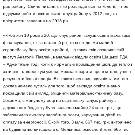
рад району. Єдине питання, яке розглядалося на колегії, – про
підсумки роботи освітянської галузі району у 2012 році та
пріоритетні зав­дання на 2013 рік.
«Якби хоч 10 років з 20, що існує район, галузь освіти мала таке
фінансування, як за остан­ній рік, то сьогодні ми мали б
європейську базу освіти в районі, – з таких слів розпочав свій
виступ Анатолій Павлей, начальник відділу освіти Шацької РДА.
– Адже тільки тоді, коли є нормальні при­міщення шкіл, де тепло і
за­тишно, створені усі умови, можна говорити про вчителя, учня і
результати їхньої праці». Він також висловив вдячність тим, хто
доклав чимало зусиль для того, щоб заклади освіти значно
покращили свій вигляд, зміцнили матеріально-тех­ніч­ну базу.
Зокрема, в минулому році на освітянську галузь району з
державного бюджету було виділено майже 24 млн. грн., що
забезпечило виплату заробітної плати, харчування дітей та
оплату за енергоносії. Окрім того, 3 млн. 667 тис. грн. витрачено
на будівництво дитсадка в с. Мельники, осво­єно 9 млн. 665 тис.