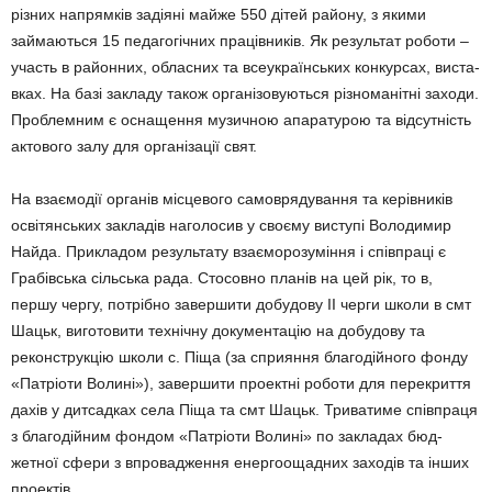
різних напрямків задіяні майже 550 дітей ра­йону, з якими
займаються 15 педагогічних працівників. Як результат роботи –
участь в районних, обласних та всеук­раїнських конкурсах, виста­
вках. На базі закладу також організовуються різноманітні заходи.
Проблемним є осна­щення музичною апаратурою та відсутність
актового залу для організації свят.
На взаємодії органів міс­цевого самоврядування та керівників
освітянських зак­ла­дів наголосив у своєму виступі Володимир
Найда. Прикладом результату взаєморозуміння і співпраці є
Грабівська сільська рада. Стосовно планів на цей рік, то в,
першу чергу, потрібно завершити добудову ІІ черги школи в смт
Шацьк, виготовити технічну документацію на добудову та
реконструкцію школи с. Піща (за сприяння благодійного фонду
«Патріоти Волині»), завершити проектні роботи для перекриття
дахів у дитсадках села Піща та смт Шацьк. Триватиме співпраця
з благодійним фондом «Патрі­оти Волині» по закладах бюд­
жетної сфери з впро­вад­ження енергоощадних заходів та інших
проектів.