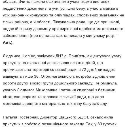
області. Вчителі шко­ли є активними учас­никами виставок
педагогічних досяг­нень, а учні успішно беруть участь майже в
усіх районних конкурсах та олімпіадах, спор­тивних змаганнях не
тільки району, а й області. Піклу­вальна рада, що діє при школі,
надає їй значну допомогу при вирішенні проблем матері­а­льного
забезпечення (про це наша газета писала у мину­ло­му році. –
Авт.)
.
Людмила Цюп’ях, завідувач ДНЗ с. Прип’ять, акцентувала увагу
присутніх на охопленні дошкільною освітою дітей, що
проживають на території сіль­ської ради: з 72 дітей дитсадок
відвідують лише 36. Отож нагальною є потреба від­нов­лення
роботи другої вікової групи дошкільного закладу. Не оминула
увагою Людмила Ми­колаївна і питання співпраці з батьками
діток, спонсорами та головою сільської ради, що дало
можливість зміцнити ма­теріально-технічну базу закладу.
Наталія Постернак, ди­рек­тор Шацького БДЮТ, озна­йомила
присутніх з роботою позашкільного закладу. Так, у 33 гуртках