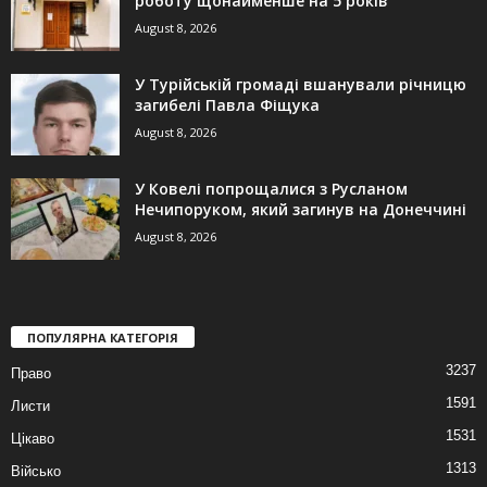
роботу щонайменше на 5 років
August 8, 2026
У Турійській громаді вшанували річницю
загибелі Павла Фіщука
August 8, 2026
У Ковелі попрощалися з Русланом
Нечипоруком, який загинув на Донеччині
August 8, 2026
ПОПУЛЯРНА КАТЕГОРІЯ
3237
Право
1591
Листи
1531
Цікаво
1313
Військо