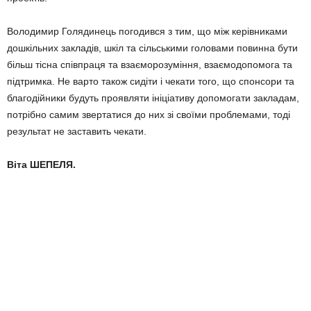
Володимир Голядинець по­го­дився з тим, що між керів­никами
дошкільних закладів, шкіл та сільськими головами повинна бути
більш тісна співпраця та взаєморозуміння, взаємодопомога та
підтримка. Не варто також сидіти і чекати того, що спонсори та
благо­дійники будуть проявляти іні­ціативу допомогати закладам,
потрібно самим звертатися до них зі своїми проблемами, тоді
результат не заставить чекати.
Віта ШЕПЕЛЯ.