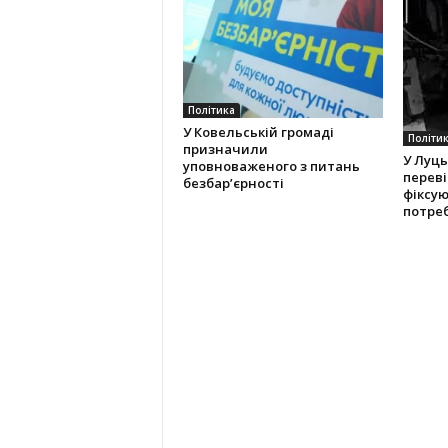
Політика
У Ковельській громаді
Політи
призначили
У Луць
уповноваженого з питань
переві
безбар’єрності
фіксу
потре