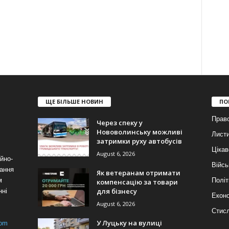
ЩЕ БІЛЬШЕ НОВИН
ПО
Прав
Через спеку у
Нововолинську можливі
Лист
затримки руху автобусів
Цікав
August 6, 2026
йно-
Війсь
ання
Як ветеранам отримати
м
Політ
компенсацію за товари
для бізнесу
нні
Еконо
August 6, 2026
Стис
У Луцьку на вулиці
com