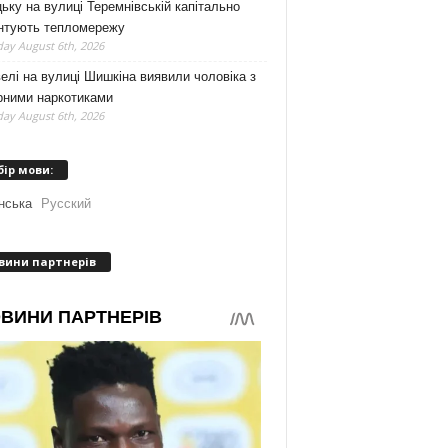
ьку на вулиці Теремнівській капітально
нтують тепломережу
ay August 6th, 2026
елі на вулиці Шишкіна виявили чоловіка з
рними наркотиками
ay August 6th, 2026
бір мови:
нська
Русский
вини партнерів