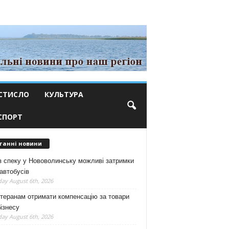
СТИСЛО
КУЛЬТУРА
СПОРТ
танні новини
з спеку у Нововолинську можливі затримки
автобусів
ay August 6th, 2026
теранам отримати компенсацію за товари
ізнесу
ay August 6th, 2026