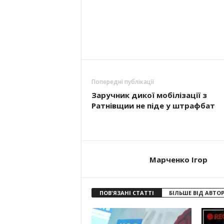
Попередні публікації
Заручник дикої мобілізації з
Ратнівщии не піде у штрафбат
Марченко Ігор
ПОВ'ЯЗАНІ СТАТТІ
БІЛЬШЕ ВІД АВТО