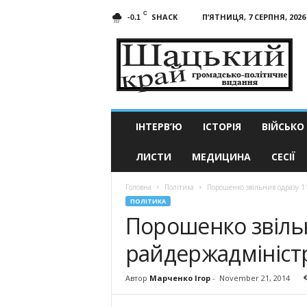
C
SHACK
П’ЯТНИЦЯ, 7 СЕРПНЯ, 2026
-0.1
Шацький
край
ІНТЕРВ’Ю
ІСТОРІЯ
ВІЙСЬКО
ЛИСТИ
МЕДИЦИНА
СЕСІЇ
Головна
Політика
Порошенко звільнив одразу 1
ПОЛІТИКА
Порошенко звільн
райдержадміністр
Автор
Марченко Ігор
-
November 21, 2014