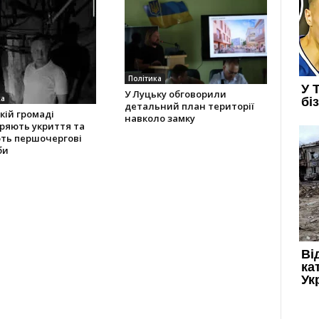
Політика
У Луцьку обговорили
ка
детальний план території
кій громаді
навколо замку
ряють укриття та
ють першочергові
би