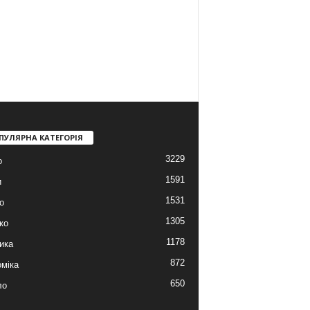
ПУЛЯРНА КАТЕГОРІЯ
3229
о
1591
и
1531
о
1305
ко
1178
ика
872
міка
650
ло