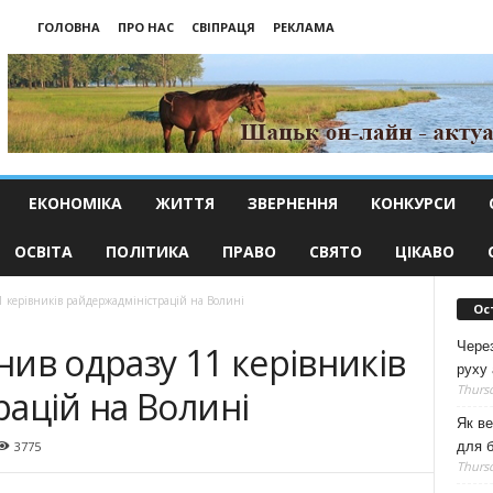
ГОЛОВНА
ПРО НАС
СВІПРАЦЯ
РЕКЛАМА
ЕКОНОМІКА
ЖИТТЯ
ЗВЕРНЕННЯ
КОНКУРСИ
ОСВІТА
ПОЛІТИКА
ПРАВО
СВЯТО
ЦІКАВО
1 керівників райдержадміністрацій на Волині
Ос
Чере
ив одразу 11 керівників
руху 
Thursd
ацій на Волині
Як ве
для б
3775
Thursd