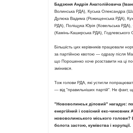
Бадзюня Андрія Анатолійовича (Іван
Волинська РДА), Куська Олександра (Ша
Дулюка Вадима (Рожищенська РДА), Куха
РДА), Поліщука Юрія (Ковельська РДА), 
(Камінь-Каширська РДА), Годлевського С
Більшість цих керівників працювали нор
за партійною квотою — одразу після Май
що Порошенко хоче розставити на ці по
змінився.
Тож голови РДА, які устигли попрацюват
— від "правильніших партій". Не факт, 
"Нововолинськ діловий" нагадує: п
енергійний і совісний екс-чиновник
нововолинського міського голови? Ц
болота застою, кумівства і корупції.