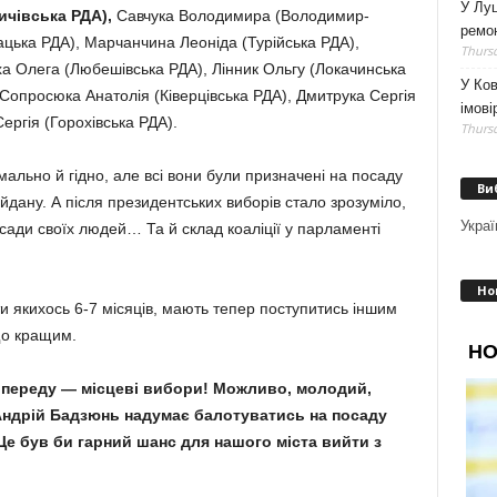
У Луц
ичівська РДА),
Савчука Володимира (Володимир-
ремо
цька РДА), Марчанчина Леоніда (Турійська РДА),
Thursd
 Олега (Любешівська РДА), Лінник Ольгу (Локачинська
У Ков
Сопросюка Анатолія (Ківерцівська РДА), Дмитрука Сергія
імові
ергія (Горохівська РДА).
Thursd
мально й гідно, але всі вони були призначені на посаду
Ви
дану. А після президентських виборів стало зрозуміло,
Украї
сади своїх людей… Та й склад коаліції у парламенті
Но
и якихось 6-7 місяців, мають тепер поступитись іншим
що кращим.
опереду — місцеві вибори! Можливо, молодий,
 Андрій Бадзюнь надумає балотуватись на посаду
е був би гарний шанс для нашого міста вийти з