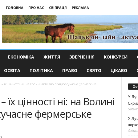
ГОЛОВНА
ПРО НАС
СВІПРАЦЯ
РЕКЛАМА
ЕКОНОМІКА
ЖИТТЯ
ЗВЕРНЕННЯ
КОНКУРСИ
ОСВІТА
ПОЛІТИКА
ПРАВО
СВЯТО
ЦІКАВО
– їх цінності ні: на Волині активно працює сучасне фермерське...
Ос
У Лу
 їх цінності ні: на Волині
Скри
Saturd
сучасне фермерське
У Луц
нарко
Saturd
57