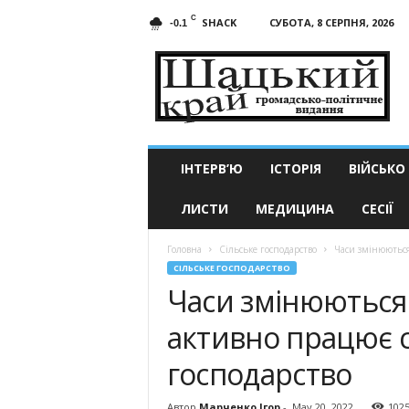
C
SHACK
СУБОТА, 8 СЕРПНЯ, 2026
-0.1
Шацький
край
ІНТЕРВ’Ю
ІСТОРІЯ
ВІЙСЬКО
ЛИСТИ
МЕДИЦИНА
СЕСІЇ
Головна
Сільське господарство
Часи змінюються 
СІЛЬСЬКЕ ГОСПОДАРСТВО
Часи змінюються –
активно працює 
господарство
Автор
Марченко Ігор
-
May 20, 2022
102