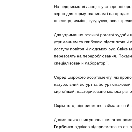
На підприємстві ланцюг у створенні орг
зерно для корму тваринам і на продаж. Н
пшениця, ячмінь, кукурудза, овес, гречка
Для утримання великої рогатої худоби н
утриманням та глибокою підстилкою й о
доступу повітря й людських рук. Свіже
перевозять на перероблювання. Показни
спеціалізованій лабораторії.
Серед широкого асортименту, які пропону
натуральний йогурт та йогурт смаковий
сир м’який, пастеризоване молоко різної
Окрім того, підприємство займається й 
Днями начальник управління агропромис
Горбенко
відвідав підприємство та озн