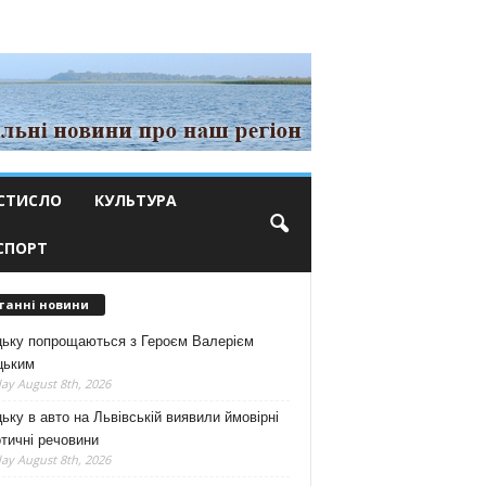
СТИСЛО
КУЛЬТУРА
СПОРТ
танні новини
цьку попрощаються з Героєм Валерієм
цьким
ay August 8th, 2026
ьку в авто на Львівській виявили ймовірні
тичні речовини
ay August 8th, 2026