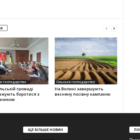
РА
ке господарство
Сільське господарство
льській громаді
На Волині завершують
вжують боротися з
весняну посівну кампанію
вником
ЩЕ БІЛЬШЕ НОВИН
ПО