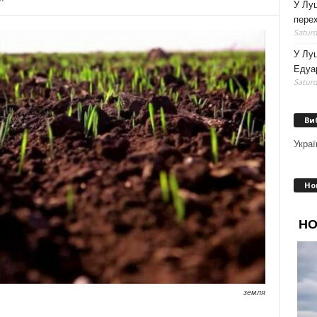
У Луц
перех
Saturd
У Лу
Едуа
Saturd
Ви
Украї
Но
земля