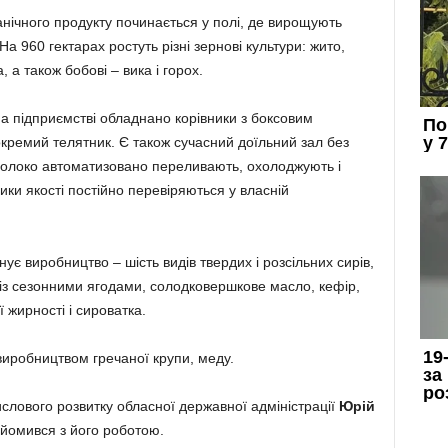
анічного продукту починається у полі, де вирощують
а 960 гектарах ростуть різні зернові культури: жито,
, а також бобові – вика і горох.
а підприємстві обладнано корівники з боксовим
кремий телятник. Є також сучасний доїльний зал без
 молоко автоматизовано переливають, охолоджують і
ки якості постійно перевіряються у власній
є виробництво – шість видів твердих і розсільних сирів,
 із сезонними ягодами, солодковершкове масло, кефір,
 жирності і сироватка.
виробництвом гречаної крупи, меду.
лового розвитку обласної державної адміністрації
Юрій
айомився з його роботою.