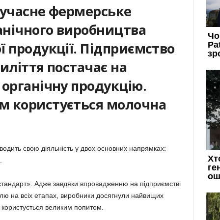
сучасне фермерське
ганічного виробництва
ї продукції. Підприємство
иліття постачає на
 органічну продукцію.
м користується молочна
водить свою діяльність у двох основних напрямках:
.
стандарт». Адже завдяки впровадженню на підприємстві
олю на всіх етапах, виробники досягнули найвищих
ка користується великим попитом.