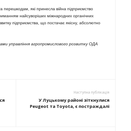
а перешкодам, які принесла війна підприємство
риманням найсуворіших міжнародних органічних
звитку підприємства, що постачає якісну, абсолютно
алами управління агропромислового розвитку ОДА
Наступна публікація
ся
У Луцькому районі зіткнулися
Peugeot та Toyota, є постраждалі