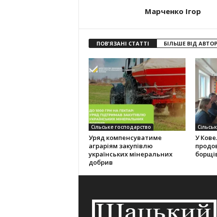
Марченко Ігор
ПОВ'ЯЗАНІ СТАТТІ
БІЛЬШЕ ВІД АВТО
Сільське господарство
Сільсь
Уряд компенсуватиме
У Кове
аграріям закупівлю
продо
українських мінеральних
борщі
добрив