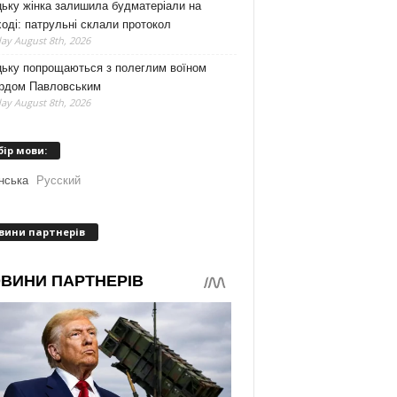
ьку жінка залишила будматеріали на
оді: патрульні склали протокол
ay August 8th, 2026
цьку попрощаються з полеглим воїном
рдом Павловським
ay August 8th, 2026
бір мови:
нська
Русский
вини партнерів