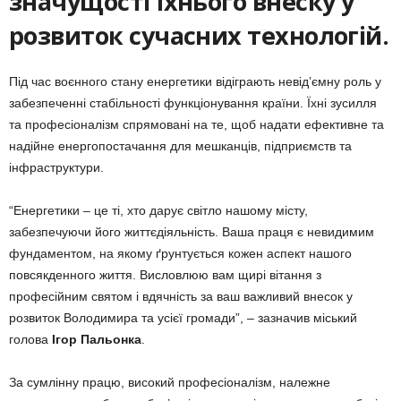
значущості їхнього внеску у
розвиток сучасних технологій.
Під час воєнного стану енергетики відіграють невід’ємну роль у
забезпеченні стабільності функціонування країни. Їхні зусилля
та професіоналізм спрямовані на те, щоб надати ефективне та
надійне енергопостачання для мешканців, підприємств та
інфраструктури.
“Енергетики – це ті, хто дарує світло нашому місту,
забезпечуючи його життєдіяльність. Ваша праця є невидимим
фундаментом, на якому ґрунтується кожен аспект нашого
повсякденного життя. Висловлюю вам щирі вітання з
професійним святом і вдячність за ваш важливий внесок у
розвиток Володимира та усієї громади”, – зазначив міський
голова
Ігор Пальонка
.
За сумлінну працю, високий професіоналізм, належне