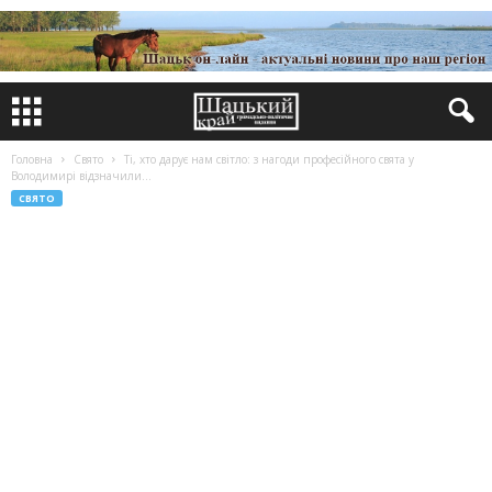
Головна
Свято
Ті, хто дарує нам світло: з нагоди професійного свята у
Володимирі відзначили...
СВЯТО