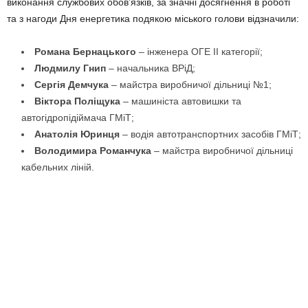
виконання службових обов’язків, за значні досягнення в роботі
та з нагоди Дня енергетика подякою міського голови відзначили:
Романа Бернацького
– інженера ОГЕ II категорії;
Людмилу Гнип
– начальника ВРіД;
Сергія Демчука
– майстра виробничої дільниці №1;
Віктора Поліщука
– машиніста автовишки та
автогідропідіймача ГМіТ;
Анатолія Юринця
– водія автотранспортних засобів ГМіТ;
Володимира Романчука
– майстра виробничої дільниці
кабельних ліній.