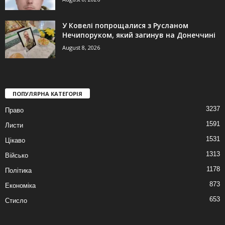
У Ковелі попрощалися з Русланом
Нечипоруком, який загинув на Донеччині
August 8, 2026
ПОПУЛЯРНА КАТЕГОРІЯ
3237
Право
1591
Листи
1531
Цікаво
1313
Військо
1178
Політика
873
Економіка
653
Стисло