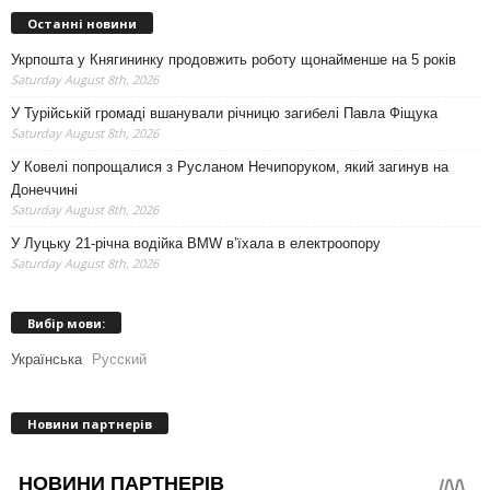
Останні новини
Укрпошта у Княгининку продовжить роботу щонайменше на 5 років
Saturday August 8th, 2026
У Турійській громаді вшанували річницю загибелі Павла Фіщука
Saturday August 8th, 2026
У Ковелі попрощалися з Русланом Нечипоруком, який загинув на
Донеччині
Saturday August 8th, 2026
У Луцьку 21-річна водійка BMW в’їхала в електроопору
Saturday August 8th, 2026
Вибір мови:
Українська
Русский
Новини партнерів