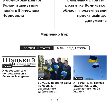
В обласному центрі
Оновлення Стратегії
Волині вшанували
розвитку Волинської
пам’ять В’ячеслава
області: презентували
Чорновола
проект змін до
документа
Марченко Ігор
ПОВ'ЯЗАНІ СТАТТІ
БІЛЬШЕ ВІД АВТОРА
Свято
У Нововолинську
попрощаються з
Євгеном Мазурком
Свято
Свято
У Луцьку провели захід
У Торчинській громаді
на честь Дня
відзначили День
українського
Державного Герба
добровольця
України