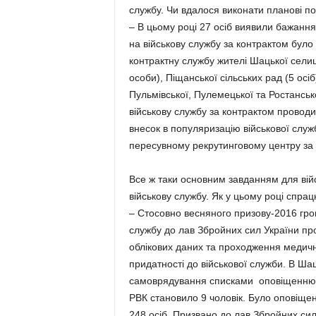
службу. Чи вдалося виконати планові п
– В цьому році 27 осіб виявили бажання
на військову службу за контрактом бул
контрактну службу жителі Шацької селищно
особи), Піщанської сільських рад (5 осіб
Пульмівської, Пулемецької та Ростанськ
військову службу за контрактом проводи
внесок в популяризацію військової слу
пересувному рекрутинговому центру за 
Все ж таки основним завданням для війс
військову службу. Як у цьому році спра
– Стосовно весняного призову-2016 гром
службу до лав Збройних сил України пр
облікових даних та проходження медично
придатності до військової служби. В Ша
самоврядування списками оповіщенню п
РВК становило 9 чоловік. Було оповіщено
248 осіб. Призвано до лав Збройних сил 