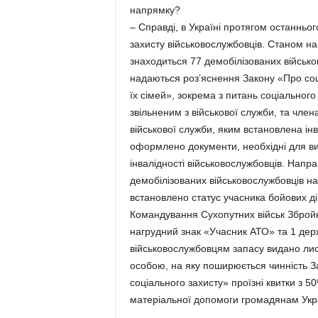
напрямку?
– Справді, в Україні протягом останньо
захисту військовослужбовців. Станом на
знаходиться 77 демобілізованих військов
надаються роз’яснення Закону «Про соці
їх сімей», зокрема з питань соціального
звільненим з військової служби, та члена
військової служби, яким встановлена інв
оформлено документи, необхідні для ви
інвалідності військовослужбовців. Напр
демобілізованих військовослужбовців на
встановлено статус учасника бойових дій
Командування Сухопутних військ Збройн
нагрудний знак «Учасник АТО» та 1 дер
військовослужбовцям запасу видано лис
особою, на яку поширюється чинність Зак
соціального захисту» проїзні квитки з 
матеріальної допомоги громадянам Україн