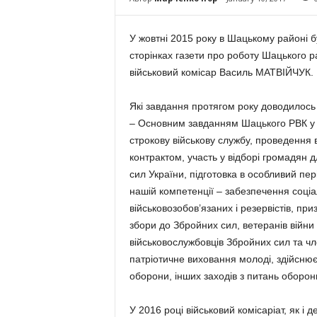
У жовтні 2015 року в Шацькому районі бу
сторінках газети про роботу Шацького ра
військовий комісар Василь МАТВІЙЧУК.
Які завдання протягом року доводилось 
– Основним завданням Шацького РВК у 
строкову військову службу, проведення 
контрактом, участь у відборі громадян 
сил України, підготовка в особливий пер
нашій компетенції – забезпечення соціа
військовозобов’язаних і резервістів, при
збори до Збройних сил, ветеранів війни 
військовослужбовців Збройних сил та чле
патріотичне виховання молоді, здійснює
оборони, інших заходів з питань оборон
У 2016 році військовий комісаріат, як і