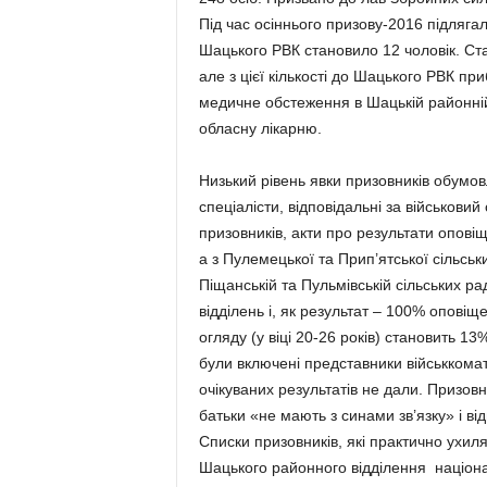
Під час осіннього призову-2016 підляг
Шацького РВК становило 12 чоловік. Ст
але з цієї кількості до Шацького РВК п
медичне обстеження в Шацькій районній
обласну лікарню.
Низький рівень явки призовників обумов
спеціалісти, відповідальні за військов
призовників, акти про результати опов
а з Пулемецької та Прип’ятської сільськ
Піщанській та Пульмівській сільських 
відділень і, як результат – 100% опові
огляду (у віці 20-26 років) становить 1
були включені представники військкомату
очікуваних результатів не дали. Призовн
батьки «не мають з синами зв’язку» і в
Списки призовників, які практично ухил
Шацького районного відділення націонал