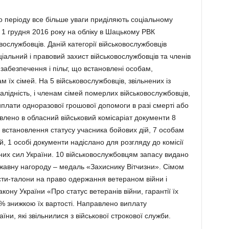
го періоду все більше уваги приділяють соціальному
 1 грудня 2016 року на обліку в Шацькому РВК
ослужбовців. Даній категорії військовослужбовців
альний і правовий захист військовослужбовців та членів
 забезпечення і пільг, що встановлені особам,
м їх сімей. На 5 військовослужбовців, звільнених із
алідність, і членам сімей померлих військовослужбовців,
плати одноразової грошової допомоги в разі смерті або
авлено в обласний військовий комісаріат документи 8
 встановлення статусу учасника бойових дій, 7 особам
, 1 особі документи надіслано для розгляду до комісії
их сил України. 10 військовослужбовцям запасу видано
жавну нагороду – медаль «Захиснику Вітчизни». Сімом
ти-талони на право одержання ветераном війни і
ону України «Про статус ветеранів війни, гарантії їх
50% знижкою їх вартості. Направлено виплату
и, які звільнилися з військової строкової служби.