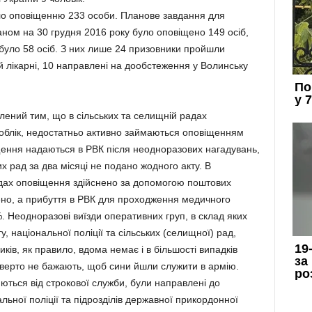
ало оповіщенню 233 особи. Планове завдання для
аном на 30 грудня 2016 року було оповіщено 149 осіб,
рибуло 58 осіб. З них лише 24 призовники пройшли
 лікарні, 10 направлені на дообстеження у Волинську
лений тим, що в сільських та селищній радах
ий облік, недостатньо активно займаються оповіщенням
іщення надаються в РВК після неодноразових нагадувань,
их рад за два місяці не подано жодного акту. В
радах оповіщення здійснено за допомогою поштових
щено, а прибуття в РВК для проходження медичного
3%. Неодноразові виїзди оперативних груп, в склад яких
, національної поліції та сільських (селищної) рад,
иків, як правило, вдома немає і в більшості випадків
ідверто не бажають, щоб сини йшли служити в армію.
яються від строкової служби, були направлені до
ьної поліції та підрозділів державної прикордонної