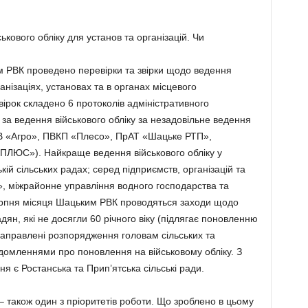
кового обліку для установ та організацій. Чи
м РВК проведено перевірки та звірки щодо ведення
ганізаціях, установах та в органах місцевого
ірок складено 6 протоколів адміністративного
за ведення військового обліку за незадовільне ведення
ВВ «Агро», ПВКП «Плесо», ПрАТ «Шацьке РТП»,
ПЛЮС»). Найкраще ведення військового обліку у
кій сільських радах; серед підприємств, організацій та
, міжрайонне управління водного господарства та
серпня місяця Шацьким РВК проводяться заходи щодо
дян, які не досягли 60 річного віку (підлягає поновленню
направлені розпорядження головам сільських та
ідомленнями про поновлення на військовому обліку. З
я є Ростанська та Прип’ятська сільські ради.
– також один з пріоритетів роботи. Що зроблено в цьому