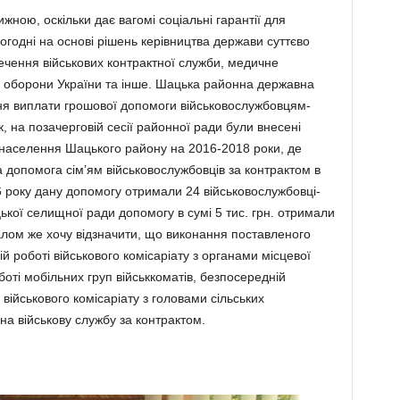
жною, оскільки дає вагомі соціальні гарантії для
Сьогодні на основі рішень керівництва держави суттєво
ечення військових контрактної служби, медичне
а оборони України та інше. Шацька районна державна
ння виплати грошової допомоги військовослужбовцям-
, на позачерговій сесії районної ради були внесені
 населення Шацького району на 2016-2018 роки, де
допомога сім’ям військовослужбовців за контрактом в
16 року дану допомогу отримали 24 військовослужбовці-
ької селищної ради допомогу в сумі 5 тис. грн. отримали
алом же хочу відзначити, що виконання поставленого
й роботі військового комісаріату з органами місцевої
оті мобільних груп військкоматів, безпосередній
військового комісаріату з головами сільських
на військову службу за контрактом.