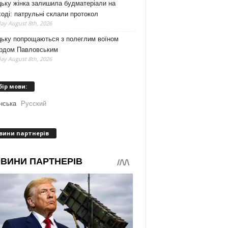
ьку жінка залишила будматеріали на
оді: патрульні склали протокол
ay August 8th, 2026
цьку попрощаються з полеглим воїном
рдом Павловським
ay August 8th, 2026
бір мови:
нська
Русский
вини партнерів