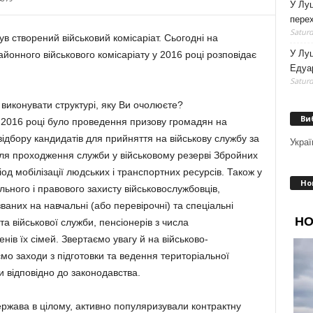
У Луц
перех
Saturd
в створений військовий комісаріат. Сьогодні на
У Лу
йонного військового комісаріату у 2016 році розповідає
Едуа
Saturd
виконувати структурі, яку Ви очолюєте?
Ви
2016 році було проведення призову громадян на
відбору кандидатів для прийняття на військову службу за
Украї
для проходження служби у військовому резерві Збройних
іод мобілізації людських і транспортних ресурсів. Також у
Но
льного і правового захисту військовослужбовців,
званих на навчальні (або перевірочні) та спеціальні
та військової служби, пенсіонерів з числа
нів їх сімей. Звертаємо увагу й на військово-
мо заходи з підготовки та ведення територіальної
и відповідно до законодавства.
 держава в цілому, активно популяризували контрактну