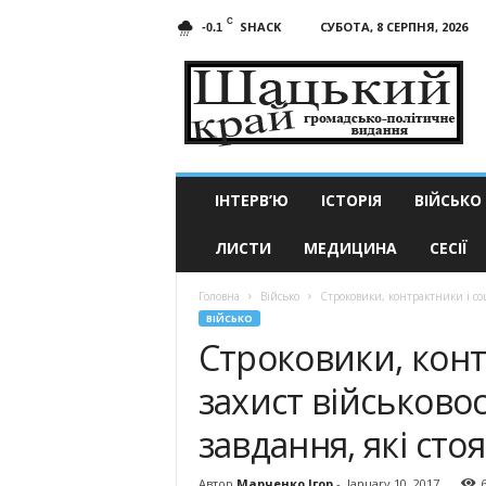
C
SHACK
СУБОТА, 8 СЕРПНЯ, 2026
-0.1
Шацький
край
ІНТЕРВ’Ю
ІСТОРІЯ
ВІЙСЬКО
ЛИСТИ
МЕДИЦИНА
СЕСІЇ
Головна
Військо
Строковики, контрактники і соц
ВІЙСЬКО
Строковики, конт
захист військово
завдання, які ст
Автор
Марченко Ігор
-
January 10, 2017