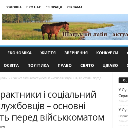
ГОЛОВНА
ПРО НАС
СВІПРАЦЯ
РЕКЛАМА
ЕКОНОМІКА
ЖИТТЯ
ЗВЕРНЕННЯ
КОНКУРСИ
ОСВІТА
ПОЛІТИКА
ПРАВО
СВЯТО
ЦІКАВО
іальний захист військовослужбовців – основні завдання, які стоять перед...
Ос
У Лу
рактники і соціальний
Скри
Saturd
службовців – основні
У Луц
оять перед військкоматом
нарко
Saturd
6879