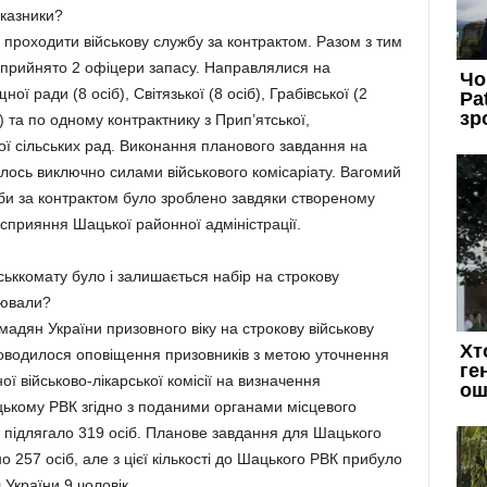
оказники?
 проходити військову службу за контрактом. Разом з тим
о прийнято 2 офіцери запасу. Направлялися на
ї ради (8 осіб), Світязької (8 осіб), Грабівської (2
) та по одному контрактнику з Прип’ятської,
ої сільських рад. Виконання планового завдання на
лось виключно силами військового комісаріату. Вагомий
жби за контрактом було зроблено завдяки створеному
сприяння Шацької районної адміністрації.
ьккомату було і залишається набір на строкову
цювали?
адян України призовного віку на строкову військову
оводилося оповіщення призовників з метою уточнення
ї військово-лікарської комісії на визначення
цькому РВК згідно з поданими органами місцевого
ідлягало 319 осіб. Планове завдання для Шацького
 257 осіб, але з цієї кількості до Шацького РВК прибуло
України 9 чоловік.