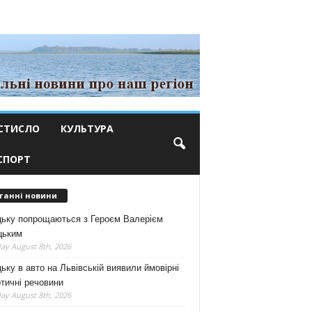
СТИСЛО
КУЛЬТУРА
СПОРТ
танні новини
цьку попрощаються з Героєм Валерієм
цьким
ay August 8th, 2026
ьку в авто на Львівській виявили ймовірні
тичні речовини
ay August 8th, 2026