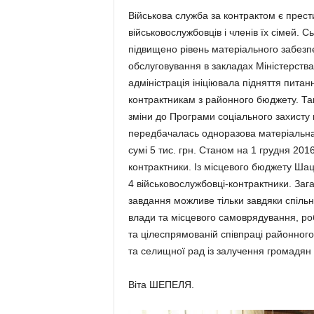
Військова служба за контрактом є прести
військовослужбовців і членів їх сімей. 
підвищено рівень матеріального забезп
обслуговування в закладах Міністерств
адміністрація ініціювала підняття пита
контрактникам з районного бюджету. Так
зміни до Програми соціального захисту
передбачалась одноразова матеріальна 
сумі 5 тис. грн. Станом на 1 грудня 20
контрактники. Із місцевого бюджету Шац
4 військовослужбовці-контрактники. Заг
завдання можливе тільки завдяки спільні
влади та місцевого самоврядування, роб
та цілеспрямованій співпраці районного 
та селищної рад із залучення громадян 
Віта ШЕПЕЛЯ.