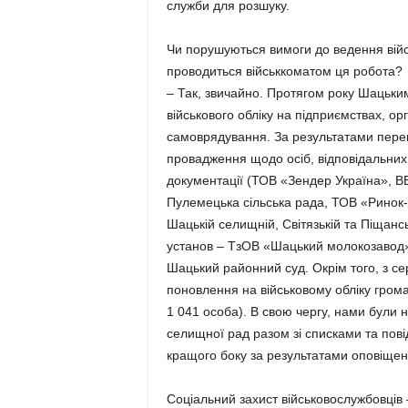
служби для розшуку.
Чи порушуються вимоги до ведення війсь
проводиться військкоматом ця робота?
– Так, звичайно. Протягом року Шацьки
військового обліку на підприємствах, ор
самоврядування. За результатами перев
провадження щодо осіб, відповідальних 
документації (ТОВ «Зендер Україна», 
Пулемецька сільська рада, ТОВ «Ринок-
Шацькій селищній, Світязькій та Піщансь
установ – ТзОВ «Шацький молокозавод»
Шацький районний суд. Окрім того, з 
поновлення на військовому обліку грома
1 041 особа). В свою чергу, нами були 
селищної рад разом зі списками та пов
кращого боку за результатами оповіщенн
Соціальний захист військовослужбовців 