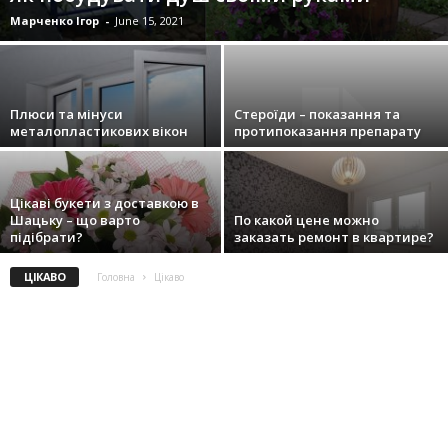
Марченко Ігор
-
June 15, 2021
Плюси та мінуси
Стероїди – показання та
металопластикових вікон
протипоказання препарату
Цікаві букети з доставкою в
Шацьку – що варто
По какой цене можно
підібрати?
заказать ремонт в квартире?
ЦІКАВО
Головна
Цікаво