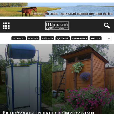
ІНТЕРВ'Ю
ІСТОРІЯ
ВІЙСЬКО
ДУХОВНЕ
ЕКОНОМІКА
ЖИТТЯ
Як побудувати душ своїми руками