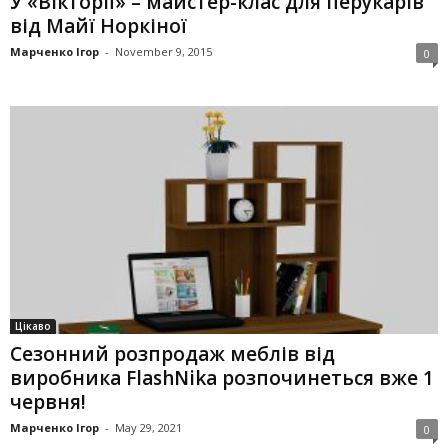
У «Вікторії» – майстер-клас для перукарів
від Майї Норкіної
Марченко Ігор
-
November 9, 2015
0
Цікаво
Сезонний розпродаж меблів від
виробника FlashNika розпочинеться вже 1
червня!
Марченко Ігор
-
May 29, 2021
0