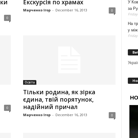
нки
Екскурсія по храмах
У Ков
за Р
Марченко Ігор
-
December 16, 2013
0
Friday
0
На тр
у мі
Friday
Ви
Украї
Но
Освіта
Тільки родина, як зірка
єдина, твій порятунок,
надійний причал
0
Марченко Ігор
-
December 16, 2013
0