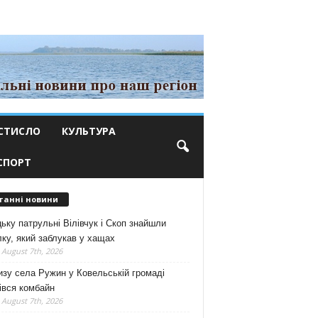
СТИСЛО
КУЛЬТУРА
СПОРТ
танні новини
ьку патрульні Вілівчук і Скоп знайшли
ку, який заблукав у хащах
 August 7th, 2026
зу села Ружин у Ковельській громаді
івся комбайн
 August 7th, 2026