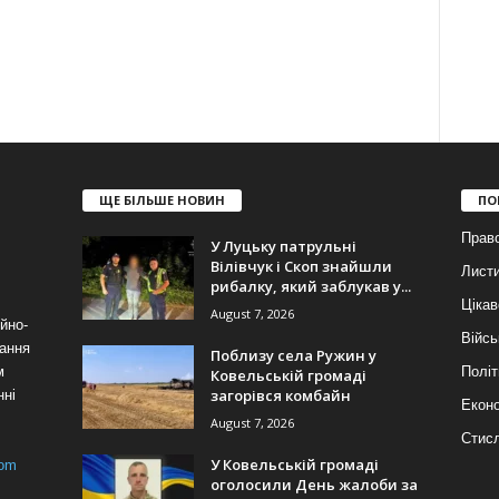
ЩЕ БІЛЬШЕ НОВИН
ПО
Прав
У Луцьку патрульні
Вілівчук і Скоп знайшли
Лист
рибалку, який заблукав у...
Цікав
August 7, 2026
йно-
Війсь
ання
Поблизу села Ружин у
м
Політ
Ковельській громаді
загорівся комбайн
нні
Еконо
August 7, 2026
Стис
У Ковельській громаді
com
оголосили День жалоби за