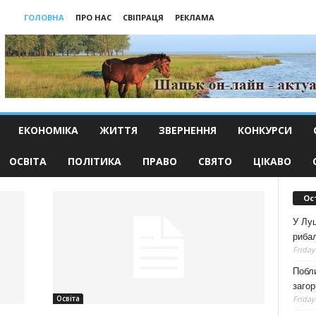
ГОЛОВНА
ПРО НАС
СВІПРАЦЯ
РЕКЛАМА
ЕКОНОМІКА
ЖИТТЯ
ЗВЕРНЕННЯ
КОНКУРСИ
ОСВІТА
ПОЛІТИКА
ПРАВО
СВЯТО
ЦІКАВО
Ос
У Луц
рибал
Friday
Побли
загор
Friday
Освіта