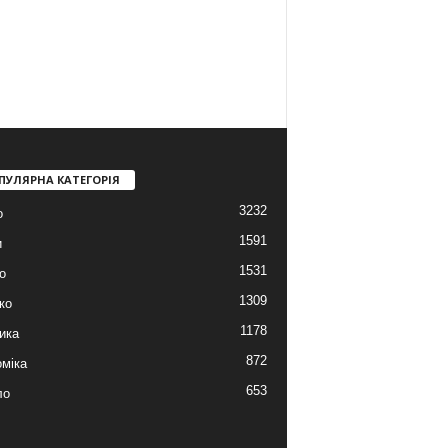
ПУЛЯРНА КАТЕГОРІЯ
3232
о
1591
и
1531
о
1309
ко
1178
ика
872
міка
653
ло