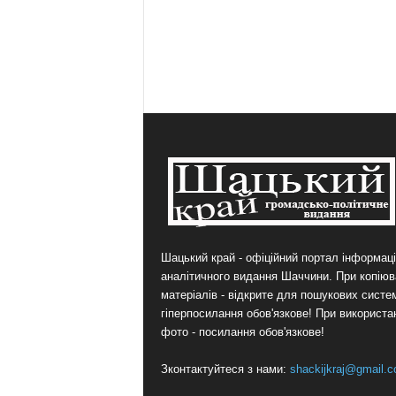
Шацький край - офіційний портал інформаці
аналітичного видання Шаччини. При копіюв
матеріалів - відкрите для пошукових систе
гіперпосилання обов'язкове! При використа
фото - посилання обов'язкове!
Зконтактуйтеся з нами:
shackijkraj@gmail.