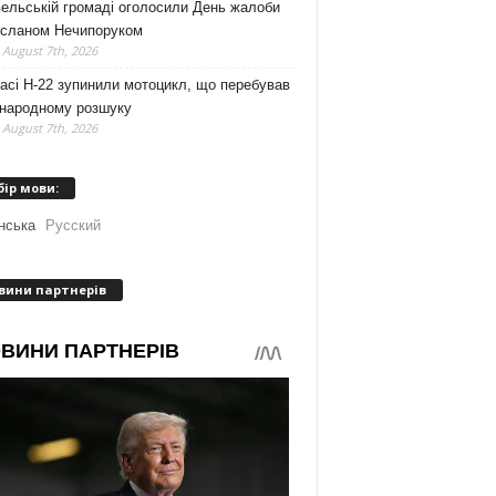
ельській громаді оголосили День жалоби
усланом Нечипоруком
 August 7th, 2026
асі Н-22 зупинили мотоцикл, що перебував
жнародному розшуку
 August 7th, 2026
бір мови:
нська
Русский
вини партнерів