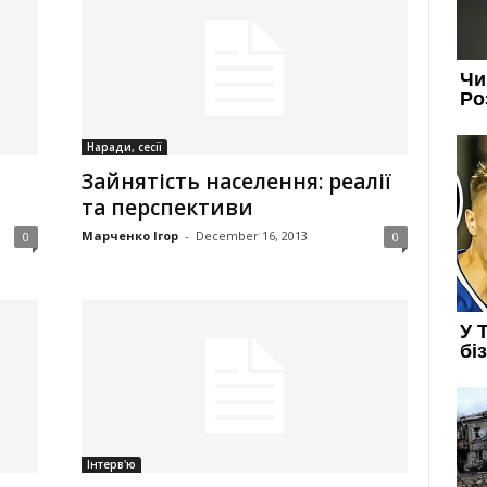
Наради, сесії
Зайнятість населення: реалії
та перспективи
Марченко Ігор
-
December 16, 2013
0
0
Інтерв'ю