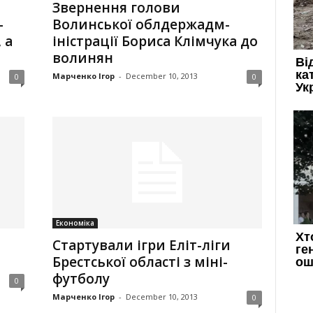
Звернення голови
–
Волинської­ облдержадм­
 а
іністрації­ Бориса Клімчука до
волинян
Марченко Ігор
-
December 10, 2013
0
0
Економіка
Стартували ігри Еліт-ліги
Брестської області з міні-
футболу
0
Марченко Ігор
-
December 10, 2013
0